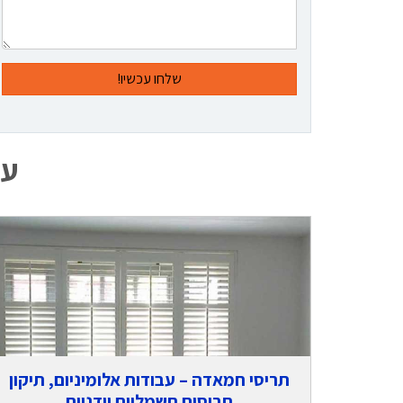
נוכל
לעזור
עס
תריסי חמאדה – עבודות אלומיניום, תיקון
תריסים חשמליים וידניים