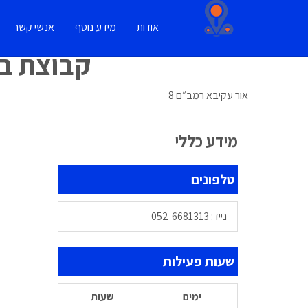
אודות
מידע נוסף
אנשי קשר
קבוצת בן
אור עקיבא
רמב״ם 8
מידע כללי
טלפונים
נייד: 052-6681313
שעות פעילות
הב
ימים
שעות